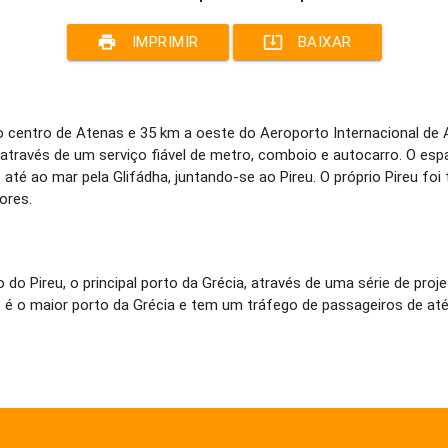
print
system_update_alt
IMPRIMIR
BAIXAR
 do centro de Atenas e 35 km a oeste do Aeroporto Internacional d
 através de um serviço fiável de metro, comboio e autocarro. O es
 até ao mar pela Glifádha, juntando-se ao Pireu. O próprio Pireu
ores.
o do Pireu, o principal porto da Grécia, através de uma série de pr
 é o maior porto da Grécia e tem um tráfego de passageiros de até