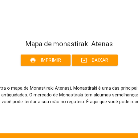
Mapa de monastiraki Atenas
print
system_update_alt
IMPRIMIR
BAIXAR
a o mapa de Monastiraki Atenas), Monastiraki é uma das principai
 e antiguidades. O mercado de Monastiraki tem algumas semelhança
você pode tentar a sua mão no regateio. É aqui que você pode rec