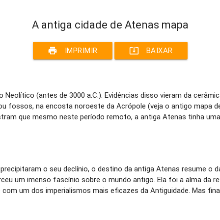
A antiga cidade de Atenas mapa
print
system_update_alt
IMPRIMIR
BAIXAR
o Neolítico (antes de 3000 a.C.). Evidências disso vieram da cerâm
ou fossos, na encosta noroeste da Acrópole (veja o antigo mapa de
stram que mesmo neste período remoto, a antiga Atenas tinha uma
 precipitaram o seu declínio, o destino da antiga Atenas resume o da
ceu um imenso fascínio sobre o mundo antigo. Ela foi a alma da r
dade com um dos imperialismos mais eficazes da Antiguidade. Mas 